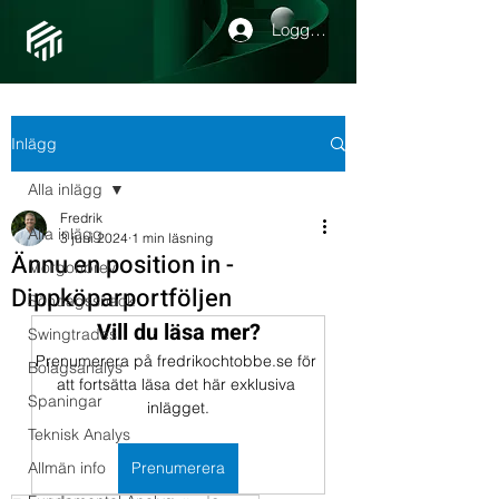
Logga in
Inlägg
Alla inlägg
Fredrik
Alla inlägg
3 juni 2024
1 min läsning
Ännu en position in -
Morgonbrev
Dippköparportföljen
Söndagssnack
Vill du läsa mer?
Swingtrades
Prenumerera på fredrikochtobbe.se för 
Bolagsanalys
att fortsätta läsa det här exklusiva 
Spaningar
inlägget.
Teknisk Analys
Allmän info
Prenumerera