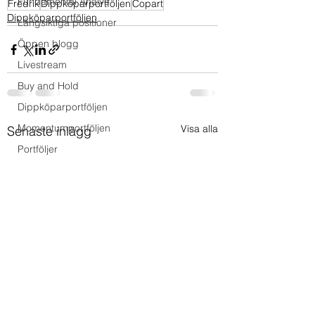
Fundamental Analys
Fredrik
Dippköparportföljen
Copart
Dippköparportföljen
Långsiktiga positioner
Öppen blogg
Livestream
Buy and Hold
Dippköparportföljen
Momentumportföljen
Visa alla
Senaste inlägg
Portföljer